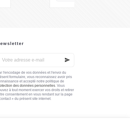
ewsletter
otre
dresse
ail
r l'encodage de vos données et l'envoi du
ésent formulaire, vous reconnaissez avoir pris
nnaissance et accepté notre politique de
otection des données personnelles
. Vous
uvez à tout moment exercer vos droits et retirer
tre consentement en vous rendant sur la page
contact » du présent site internet.