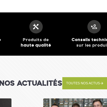
e
Produits de
Conseils techn
haute qualité
sur les produ
PRO-CART Barbecue au
charbon de bois 57cm
449,00 €
J'achète
NOS ACTUALITÉS
TOUTES NOS ACTUS