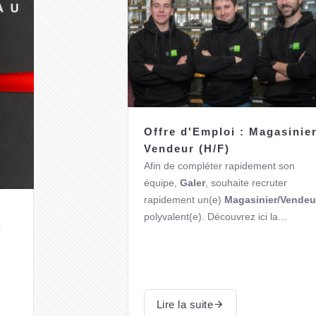
Offre d'Emploi : Magasinier
Vendeur (H/F)
Afin de compléter rapidement son
équipe
,
Galer
, souhaite recruter
rapidement un(e)
Magasinier/Vendeu
polyvalent(e)
. Découvrez ici la
r
description du profil, et ce que nous
Notre OFFRE est disponible sur la
vous offrons.
plateforme du
FOREM
.
Lire la suite