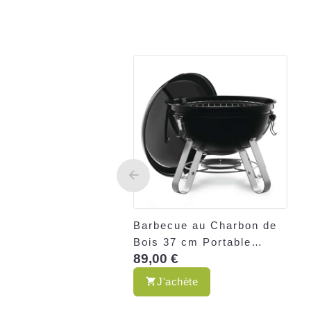
Barbecue au Charbon de
Bois 37 cm Portable
89,00 €
Napoleon – Gamme
Premium – Compact &
J'achète
Terrasse