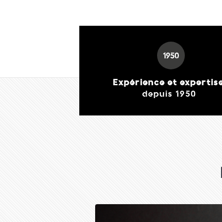
Expérience et expertis
depuis 1950
PRO Barbecue au
charbon de bois 57cm
349,00 €
J'achète