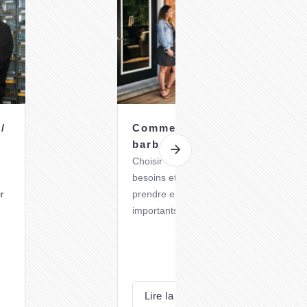
/
Comment choisir son
barbecue au gaz ?
Choisir un
barbecue à gaz
adapté à vo
besoins et préférences nécessite de
r
prendre en compte plusieurs critères
importants.
Voici quelques éléments à considérer
lors de votre choix.
Lire la suite