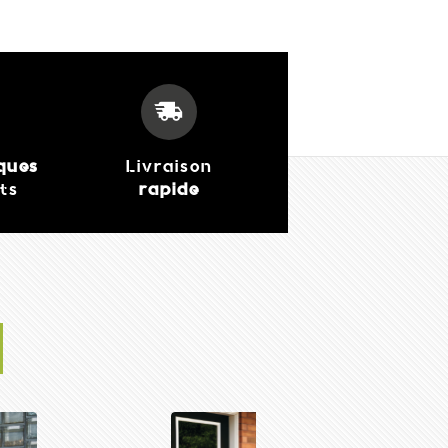
iques
Livraison
its
rapide
Kettle charbon de b
Professionnel inox
1 699,00 €
J'achète