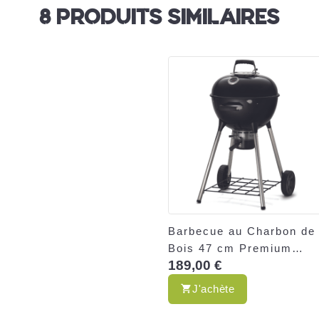
8 PRODUITS SIMILAIRES
Barbecue au Charbon de
Bois 47 cm Premium
189,00 €
Napoleon– Cuisson
Familiale – Cuve Emaille
J'achète
Haute Résistance