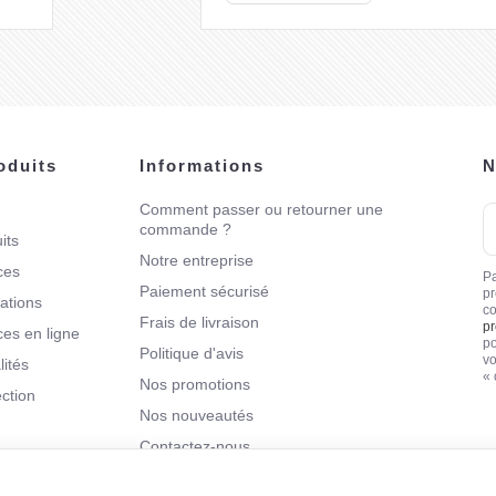
oduits
Informations
N
Comment passer ou retourner une
V
commande ?
a
its
e-
Notre entreprise
ces
m
Pa
Paiement sécurisé
pr
sations
co
Frais de livraison
pr
7h,
ces en ligne
po
Politique d'avis
e
vo
lités
« 
as
Nos promotions
ection
 la
Nos nouveautés
ude
Contactez-nous
ées