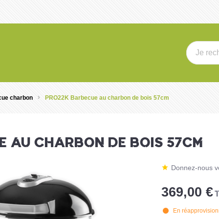
cue charbon
PRO22K Barbecue au charbon de bois 57cm
E AU CHARBON DE BOIS 57CM
Donnez-nous vo
369,00 €
T
En réapprovisio