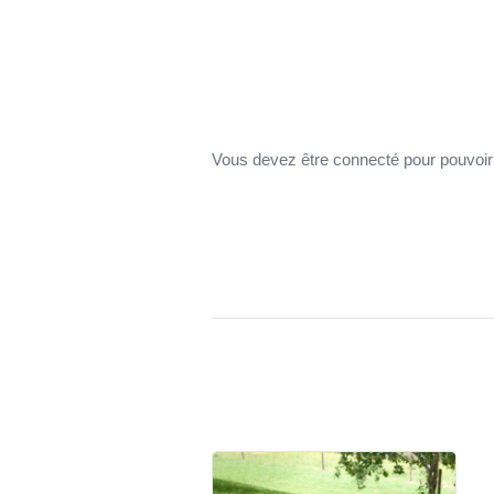
Pierre à pizza XL deluxe 38c
51,95 €
Vous devez être connecté pour pouvoir 
J'achète