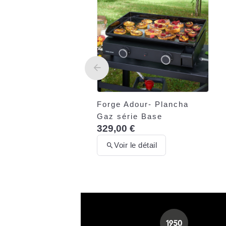
Grille en fonte demi-lune
93,95 €
Voir le détail
Forge Adour- Plancha
Gaz série Base
329,00 €
Voir le détail