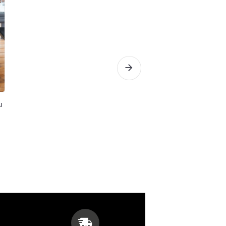
u
Forge Adour- Planc
Gaz série Modern
529,00 €
Voir le détail