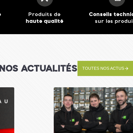
e
Produits de
Conseils techn
haute qualité
sur les produ
Forge Adour- Plancha
Electrique série Modern
749,00 €
Voir le détail
NOS ACTUALITÉS
TOUTES NOS ACTUS