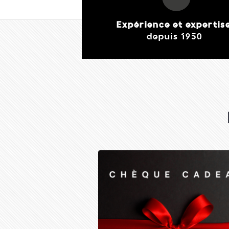
Expérience et expertis
depuis 1950
Forge Adour- Meuble
série Base
189,00 €
J'achète