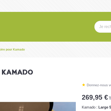
oire pour Kamado
R KAMADO
Donnez-nous vo
269,95 €
T
Kamado :
Large 