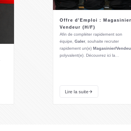
Offre d'Emploi : Magasinier
Vendeur (H/F)
Afin de compléter rapidement son
équipe
,
Galer
, souhaite recruter
rapidement un(e)
Magasinier/Vendeu
polyvalent(e)
. Découvrez ici la
r
description du profil, et ce que nous
Notre OFFRE est disponible sur la
vous offrons.
plateforme du
FOREM
.
Lire la suite