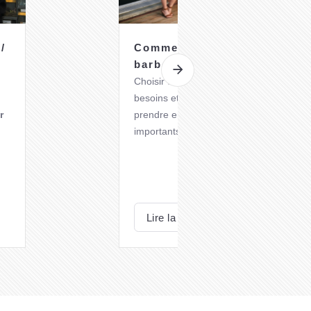
/
Comment choisir son
barbecue au gaz ?
Choisir un
barbecue à gaz
adapté à vo
besoins et préférences nécessite de
r
prendre en compte plusieurs critères
importants.
Voici quelques éléments à considérer
lors de votre choix.
Lire la suite