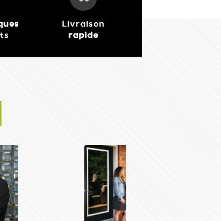
iques
Livraison
its
rapide
Forge Adour- Planc
Electrique Domesti
469,00 €
J'achète