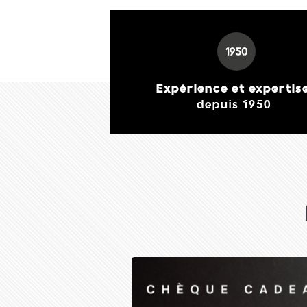
Expérience et expertis
depuis 1950
Forge Adour- Meuble
série Base
189,00 €
J'achète