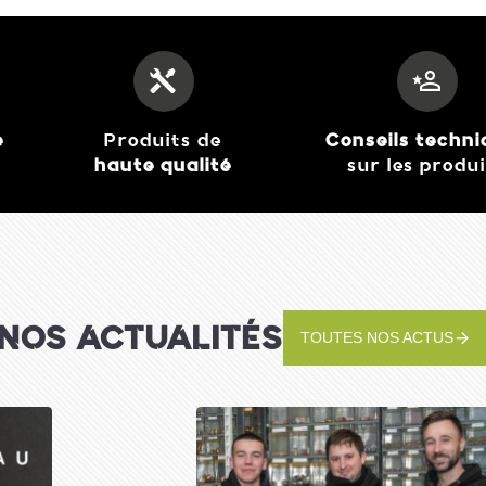
e
Produits de
Conseils techn
haute qualité
sur les produ
Forge Adour- Plancha
Electrique série Modern
749,00 €
Voir le détail
NOS ACTUALITÉS
TOUTES NOS ACTUS