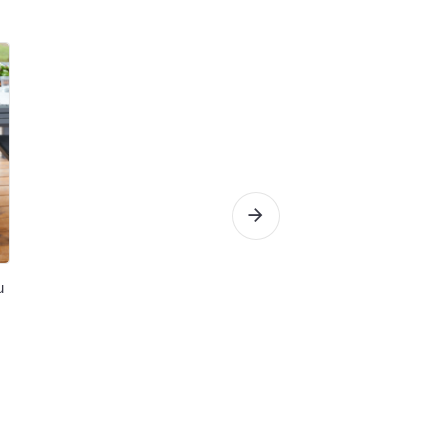
u
Forge Adour- Planc
Gaz série Modern
529,00 €
Voir le détail