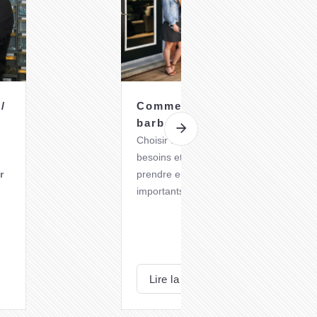
/
Comment choisir son
barbecue au gaz ?
Choisir un
barbecue à gaz
adapté à vo
besoins et préférences nécessite de
r
prendre en compte plusieurs critères
importants.
Voici quelques éléments à considérer
lors de votre choix.
Lire la suite