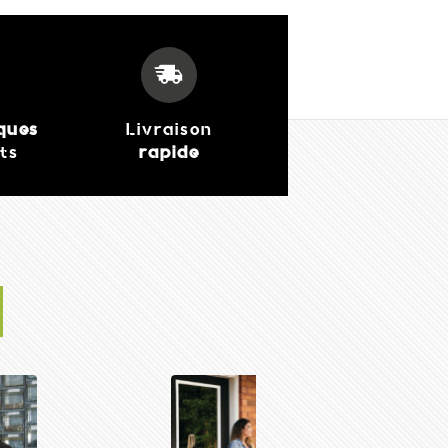
iques
Livraison
its
rapide
Forge Adour- Planc
Electrique Domesti
469,00 €
J'achète