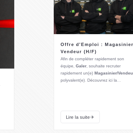
Offre d'Emploi : Magasinier
Vendeur (H/F)
Afin de compléter rapidement son
équipe
,
Galer
, souhaite recruter
rapidement un(e)
Magasinier/Vendeu
polyvalent(e)
. Découvrez ici la
r
description du profil, et ce que nous
Notre OFFRE est disponible sur la
vous offrons.
plateforme du
FOREM
.
Lire la suite