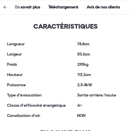
ques
En savoir plus
Téléchargement
Avis de nos clients
CARACTÉRISTIQUES
Longueur
78,8cm
Largeur
50,6cm
Poids
290kg
Hauteur
113,2cm
Puissance
2.5-8kW
Type d'évacuation
Sortie arrière/haute
Classe d'efficacité énergétique
A+
Canalisation d'air
NON