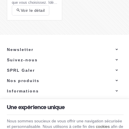
que vous choisissez. Idéal
pour un cadeau pratique et
Voir le détail
flexible !
Newsletter
Suivez-nous
Comment choisir
son barbecue au
SPRL Galer
gaz ?
Choisir un
barbecue à gaz
adapté à vos besoins et
Nos produits
préférences nécessite de
prendre en compte
Informations
plusieurs critères
Voici quelques éléments à
Lire la suite
importants.
considérer lors de votre
choix.
Une expérience unique
Galer | N° d'entreprise : 0471.370.312 |
Mentions légales & Contact
|
Conditions
générales
Nous sommes soucieux de vous offrir une navigation sécurisée
Conditions d'utilisation du site web
|
Cookies
|
Données personnelles
|
Traitement
et personnalisable. Nous utilisons à cette fin des
cookies
afin de
de vos données par Google