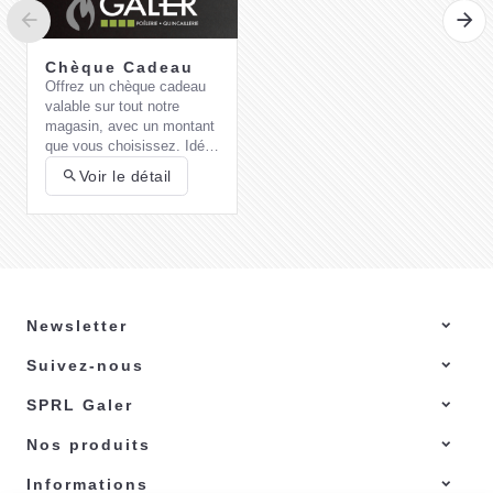
Chèque Cadeau
Offrez un chèque cadeau
valable sur tout notre
Wolf Garten-
magasin, avec un montant
Transplantoir Large
que vous choisissez. Idéal
13,50 €
Wolf Lu2K
pour un cadeau pratique et
Voir le détail
flexible !
J'achète
Newsletter
Suivez-nous
Comment choisir
son barbecue au
SPRL Galer
gaz ?
Choisir un
barbecue à gaz
adapté à vos besoins et
Nos produits
préférences nécessite de
prendre en compte
Informations
plusieurs critères
Voici quelques éléments à