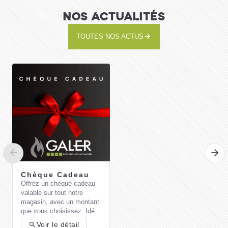
NOS ACTUALITÉS
TOUTES NOS ACTUS
Wolf Garten- Dresse-
Bordures Wolf Rmm
27,95 €
J'achète
Chèque Cadeau
Offrez un chèque cadeau
valable sur tout notre
Wolf Garten-
magasin, avec un montant
Transplantoir Large
que vous choisissez. Idéal
13,50 €
Wolf Lu2K
pour un cadeau pratique et
Voir le détail