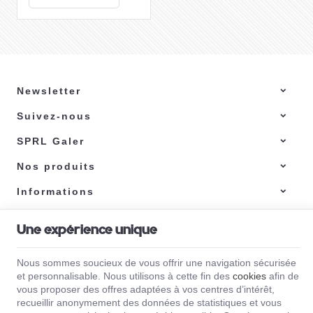
flexible !
J'achète
Newsletter
Suivez-nous
Comment choisir
son barbecue au
SPRL Galer
gaz ?
Choisir un
barbecue à gaz
adapté à vos besoins et
Nos produits
préférences nécessite de
prendre en compte
Informations
plusieurs critères
Voici quelques éléments à
Lire la suite
importants.
considérer lors de votre
choix.
Une expérience unique
Galer | N° d'entreprise : 0471.370.312 |
Mentions légales & Contact
|
Conditions
générales
Nous sommes soucieux de vous offrir une navigation sécurisée
Conditions d'utilisation du site web
|
Cookies
|
Données personnelles
|
Traitement
et personnalisable. Nous utilisons à cette fin des
cookies
afin de
de vos données par Google
© Copyright 2023-2026 -
E-net Business
, accélérateur d'e-commerce pour
vous proposer des offres adaptées à vos centres d’intérêt,
commerçants, indépendants & PME
recueillir anonymement des données de statistiques et vous