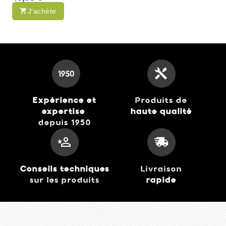
J'achète
Expérience et
Produits de
expertise
haute qualité
depuis 1950
Wolf Garten- Balai
Universel Multistar Ui-
40,95 €
M+Zm140
J'achète
Conseils techniques
Livraison
sur les produits
rapide