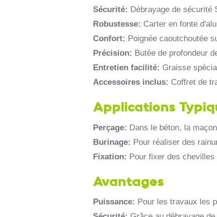
Sécurité:
Débrayage de sécurité S-
Robustesse:
Carter en fonte d'alu
Confort:
Poignée caoutchoutée sup
Précision:
Butée de profondeur de
Entretien facilité:
Graisse spécial
Accessoires inclus:
Coffret de tr
Applications Typi
Perçage:
Dans le béton,
la maçon
Burinage:
Pour réaliser des rainu
Fixation:
Pour fixer des chevilles
Avantages
Puissance:
Pour les travaux les p
Sécurité:
Grâce au débrayage de 