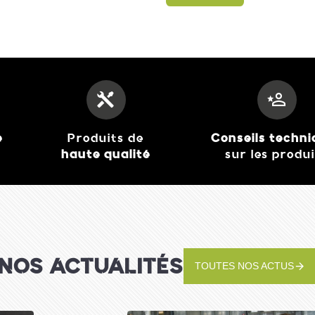
e
Produits de
Conseils techn
haute qualité
sur les produ
Wolf Garten-
Transplantoir Étroit Wolf
13,50 €
Lu2P
J'achète
NOS ACTUALITÉS
TOUTES NOS ACTUS