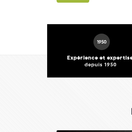
Expérience et expertis
depuis 1950
Wolf Garten- Dresse-
Bordures Wolf Rmm
27,95 €
J'achète