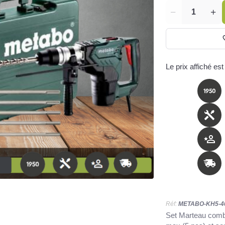
Quantité
Le prix affiché est
Réf:
METABO-KH5-4
Set Marteau com