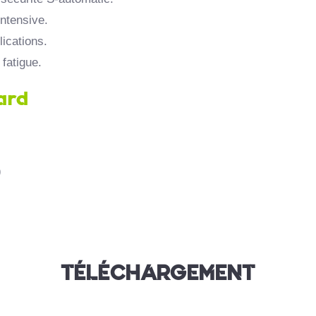
intensive.
ications.
fatigue.
ard
)
TÉLÉCHARGEMENT