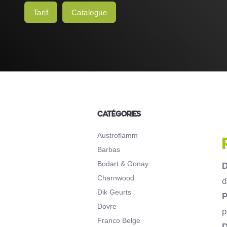
Tarif
Catalogue
CATÉGORIES
Austroflamm
Barbas
Bodart & Gonay
D
Charnwood
d
Dik Geurts
P
Dovre
p
Franco Belge
D