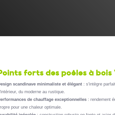
Points forts des poêles à bois
esign scandinave minimaliste et élégant
: s'intègre parfa
'intérieur, du moderne au rustique.
erformances de chauffage exceptionnelles
: rendement é
ropre pour une chaleur optimale.
urabilité inégalée
: construction robuste en fonte et acier 