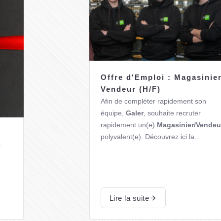
Offre d'Emploi : Magasinier
Vendeur (H/F)
Afin de compléter rapidement son
équipe
,
Galer
, souhaite recruter
rapidement un(e)
Magasinier/Vendeu
polyvalent(e)
. Découvrez ici la
r
description du profil, et ce que nous
Notre OFFRE est disponible sur la
vous offrons.
plateforme du
FOREM
.
Lire la suite