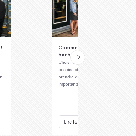
/
Comment choisir son
barbecue au gaz ?
Choisir un
barbecue à gaz
adapté à vo
besoins et préférences nécessite de
r
prendre en compte plusieurs critères
importants.
Voici quelques éléments à considérer
lors de votre choix.
Lire la suite