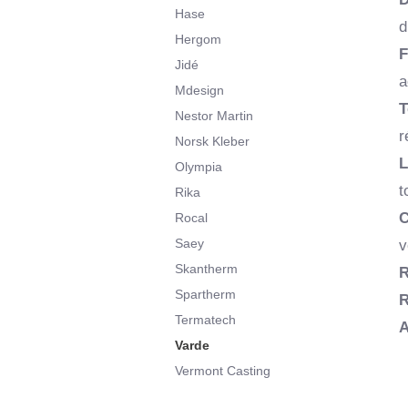
Hase
d
Hergom
F
Jidé
a
Mdesign
T
Nestor Martin
r
Norsk Kleber
L
Olympia
t
Rika
C
Rocal
Saey
v
Skantherm
R
Spartherm
R
Termatech
A
Varde
Vermont Casting