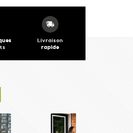
iques
Livraison
its
rapide