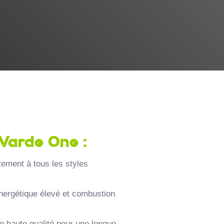
 Varde One :
itement à tous les styles
nergétique élevé et combustion
de haute qualité pour une longue