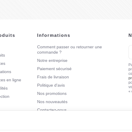
oduits
Informations
N
Comment passer ou retourner une
V
commande ?
a
its
e-
Notre entreprise
ces
m
Pa
Paiement sécurisé
pr
sations
co
Frais de livraison
pr
7h,
ces en ligne
po
Politique d'avis
e
vo
lités
« 
as
Nos promotions
ection
 la
Nos nouveautés
ude
Contactez-nous
ées