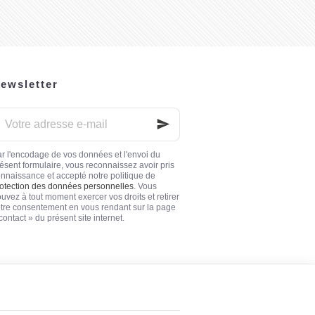
ewsletter
otre
dresse
ail
r l'encodage de vos données et l'envoi du
ésent formulaire, vous reconnaissez avoir pris
nnaissance et accepté notre politique de
otection des données personnelles
. Vous
uvez à tout moment exercer vos droits et retirer
tre consentement en vous rendant sur la page
contact » du présent site internet.