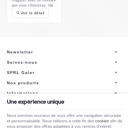
magasin, avec un montant
que vous choisissez. Idéal
pour un cadeau pratique et
Voir le détail
flexible !
Newsletter
Suivez-nous
Comment choisir
son barbecue au
SPRL Galer
gaz ?
Choisir un
barbecue à gaz
adapté à vos besoins et
Nos produits
préférences nécessite de
prendre en compte
Informations
plusieurs critères
Voici quelques éléments à
Lire la suite
importants.
considérer lors de votre
Une expérience unique
choix.
Nous sommes soucieux de vous offrir une navigation sécurisée
Galer | N° d'entreprise : 0471.370.312 |
Mentions légales & Contact
|
Conditions
générales
et personnalisable. Nous utilisons à cette fin des
cookies
afin de
Conditions d'utilisation du site web
|
Cookies
|
Données personnelles
|
Traitement
vous proposer des offres adaptées à vos centres d’intérêt,
de vos données par Google