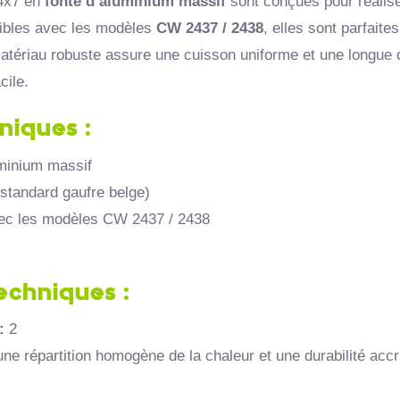
 4x7 en
fonte d’aluminium massif
sont conçues pour réalise
ibles avec les modèles
CW 2437 / 2438
, elles sont parfait
atériau robuste assure une cuisson uniforme et une longue dur
cile.
niques :
minium massif
(standard gaufre belge)
ec les modèles CW 2437 / 2438
echniques :
:
2
e répartition homogène de la chaleur et une durabilité acc