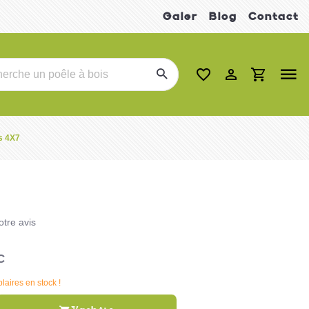
Galer
Blog
Contact
s 4X7
tre avis
C
aires en stock !