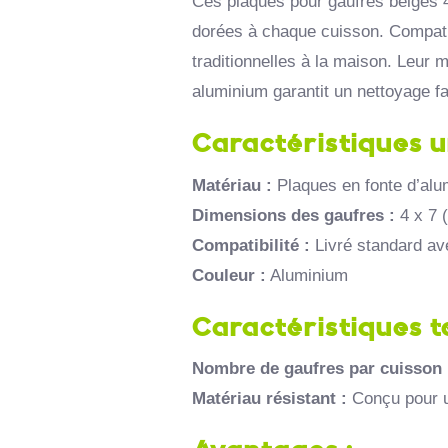
Ces plaques pour gaufres belges
dorées à chaque cuisson. Compat
traditionnelles à la maison. Leur m
Plaques pour Gaufrettes
aluminium garantit un nettoyage fa
39,99 €
Caractéristiques u
J'achète
Matériau :
Plaques en fonte d’alu
Dimensions des gaufres :
4 x 7 
Compatibilité :
Livré standard av
Couleur :
Aluminium
Caractéristiques t
Nombre de gaufres par cuisson 
Matériau résistant :
Conçu pour un