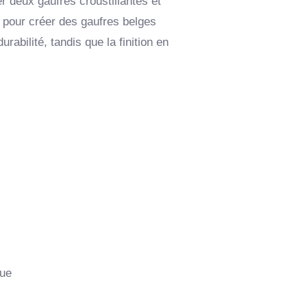
r deux gaufres croustillantes et
es pour créer des gaufres belges
abilité, tandis que la finition en
rue