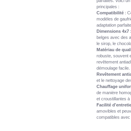
parfaites. Voici u
principales :
Compatibilité
: C
modèles de gaufri
adaptation parfaite
Dimensions 4x7
:
belges avec des al
le sirop, le chocol
Matériau de qual
robuste, souvent 
revêtement antiad
démoulage facile.
Revêtement anti
et le nettoyage de
Chauffage unifo
de manière homog
et croustillantes à
Facilité d'entreti
amovibles et peuv
compatibles avec l