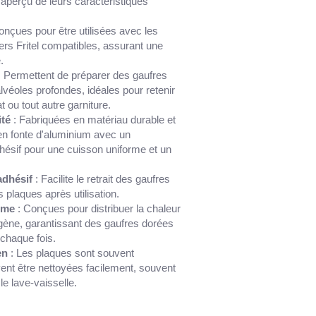
n aperçu de leurs caractéristiques
onçues pour être utilisées avec les
ers Fritel compatibles, assurant une
.
 Permettent de préparer des gaufres
véoles profondes, idéales pour retenir
at ou tout autre garniture.
ité
: Fabriquées en matériau durable et
en fonte d'aluminium avec un
hésif pour une cuisson uniforme et un
adhésif
: Facilite le retrait des gaufres
s plaques après utilisation.
rme
: Conçues pour distribuer la chaleur
ène, garantissant des gaufres dorées
 chaque fois.
en
: Les plaques sont souvent
ent être nettoyées facilement, souvent
e lave-vaisselle.