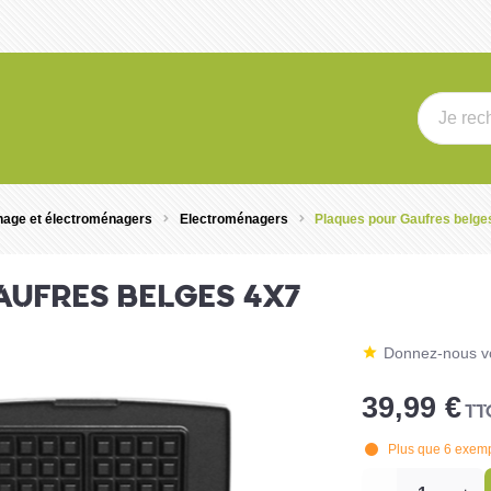
age et électroménagers
Electroménagers
Plaques pour Gaufres belge
AUFRES BELGES 4X7
Donnez-nous vo
39,99 €
TT
Plus que
6
exempl