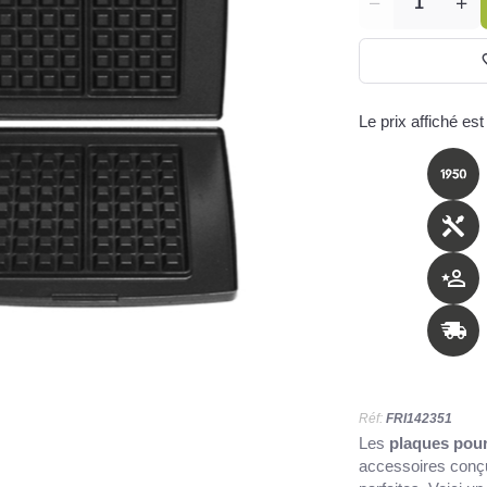
Quantité
Le prix affiché est
Réf:
FRI142351
Les
plaques pour
accessoires conçu