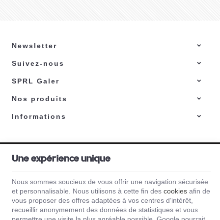
Newsletter
Suivez-nous
Comment choisir
son barbecue au
SPRL Galer
gaz ?
Choisir un
barbecue à gaz
adapté à vos besoins et
Nos produits
préférences nécessite de
prendre en compte
Informations
plusieurs critères
Voici quelques éléments à
Lire la suite
importants.
considérer lors de votre
choix.
Galer | N° d'entreprise : 0471.370.312 |
Mentions légales & Contact
|
Conditions
Une expérience unique
générales
Conditions d'utilisation du site web
|
Cookies
|
Données personnelles
|
Traitement
de vos données par Google
Nous sommes soucieux de vous offrir une navigation sécurisée
© Copyright 2023-2026 -
E-net Business
, accélérateur d'e-commerce pour
et personnalisable. Nous utilisons à cette fin des
cookies
afin de
commerçants, indépendants & PME
vous proposer des offres adaptées à vos centres d’intérêt,
recueillir anonymement des données de statistiques et vous
permettre une visite la plus agréable possible. Google pourrait