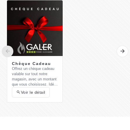
39,99 €
J'achète
Chèque Cadeau
Offrez un chèque cadeau
valable sur tout notre
Plaques pour
magasin, avec un montant
Madeleines
que vous choisissez. Idéal
39,99 €
pour un cadeau pratique et
Voir le détail
flexible !
J'achète