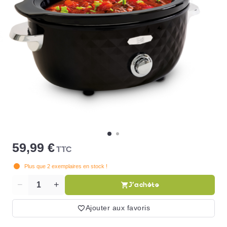
59,99 €
TTC
Plus que
2
exemplaires en stock !
J'achète
Quantité
Ajouter aux favoris