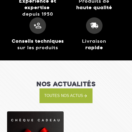
Expérience et
Produits de
expertise
haute qualité
depuis 1950
Déshydrateur DH 2025
69,99 €
J'achète
Conseils techniques
Livraison
sur les produits
rapide
NOS ACTUALITÉS
TOUTES NOS ACTUS
Plaques pour Gaufres
en forme de coeur
39,99 €
J'achète