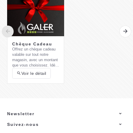
Chèque Cadeau
Offrez un chèque cadeau
valable sur tout notre
Plaques pour
magasin, avec un montant
Gaufrettes
que vous choisissez. Idéal
39,99 €
pour un cadeau pratique et
Voir le détail
flexible !
J'achète
Newsletter
Suivez-nous
Comment choisir
son barbecue au