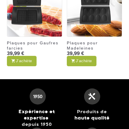
Plaques pour Gaufres
Plaques pour
farcies
Madeleines
39,99 €
39,99 €
J'achète
J'achète
Expérience et
Produits de
expertise
haute qualité
depuis 1950